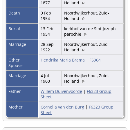
1877
Holland
Death
9 Feb
Noordwijkerhout, Zuid-
1954
Holland
Burial
13 Feb
kerkhof van de Sint Jozeph
1954
parochie
Marriage
28 Sep
Noordwijkerhout, Zuid-
1922
Holland
Other
Hendrika Maria Brama
|
F5964
Spouse
Marriage
4 Jul
Noordwijkerhout, Zuid-
1900
Holland
Father
Willem Duivenvoorde
|
F6323 Group
Sheet
Mother
Cornelia van den Burg
|
F6323 Group
Sheet