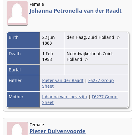
Female
Johanna Petronella van der Raadt
Birth
22 Jun
den Haag, Zuid-Holland
1888
Death
1 Feb
Noordwijkerhout, Zuid-
1958
Holland
Burial
Father
Pieter van der Raadt
|
F6277 Group
Sheet
Mother
Johanna van Loevezijn
|
F6277 Group
Sheet
Female
Pieter Duivenvoorde