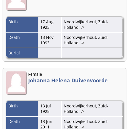
Birth
17 Aug
Noordwijkerhout, Zuid-
1923
Holland
Death
13 Nov
Noordwijkerhout, Zuid-
1993
Holland
Burial
Female
Johanna Helena Duivenvoorde
Birth
13 Jul
Noordwijkerhout, Zuid-
1925
Holland
Death
13 Jun
Noordwijkerhout, Zuid-
2011
Holland