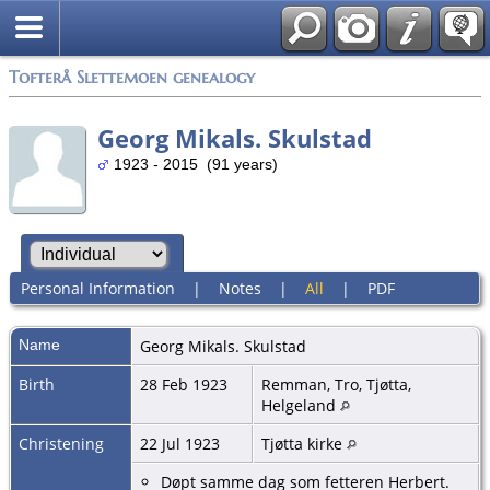
Tofterå Slettemoen genealogy
Georg Mikals. Skulstad
1923 - 2015 (91 years)
Personal Information
|
Notes
|
All
|
PDF
Name
Georg Mikals.
Skulstad
Birth
28 Feb 1923
Remman, Tro, Tjøtta,
Helgeland
Christening
22 Jul 1923
Tjøtta kirke
Døpt samme dag som fetteren Herbert.