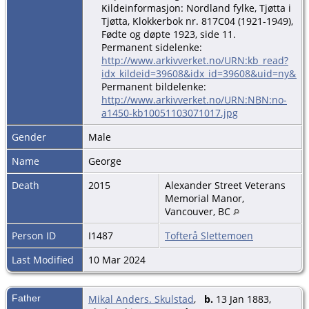
Kildeinformasjon: Nordland fylke, Tjøtta i
Tjøtta, Klokkerbok nr. 817C04 (1921-1949),
Fødte og døpte 1923, side 11.
Permanent sidelenke:
http://www.arkivverket.no/URN:kb_read?
idx_kildeid=39608&idx_id=39608&uid=ny&idx
Permanent bildelenke:
http://www.arkivverket.no/URN:NBN:no-
a1450-kb10051103071017.jpg
Gender
Male
Name
George
Death
2015
Alexander Street Veterans
Memorial Manor,
Vancouver, BC
Person ID
I1487
Tofterå Slettemoen
Last Modified
10 Mar 2024
Father
Mikal Anders. Skulstad
,
b.
13 Jan 1883,