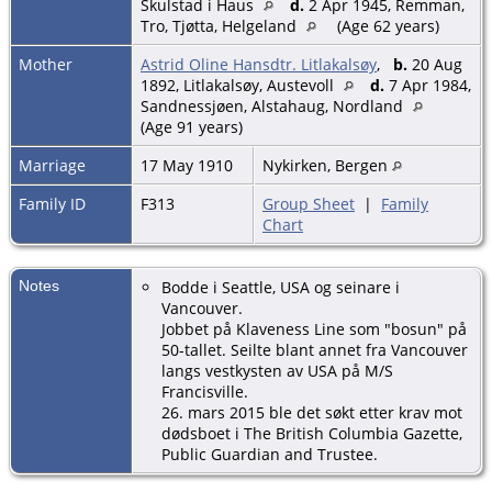
Skulstad i Haus
d.
2 Apr 1945, Remman,
Tro, Tjøtta, Helgeland
(Age 62 years)
Mother
Astrid Oline Hansdtr. Litlakalsøy
,
b.
20 Aug
1892, Litlakalsøy, Austevoll
d.
7 Apr 1984,
Sandnessjøen, Alstahaug, Nordland
(Age 91 years)
Marriage
17 May 1910
Nykirken, Bergen
Family ID
F313
Group Sheet
|
Family
Chart
Notes
Bodde i Seattle, USA og seinare i
Vancouver.
Jobbet på Klaveness Line som "bosun" på
50-tallet. Seilte blant annet fra Vancouver
langs vestkysten av USA på M/S
Francisville.
26. mars 2015 ble det søkt etter krav mot
dødsboet i The British Columbia Gazette,
Public Guardian and Trustee.