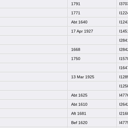
1791
I370
1771
I122
Abt 1640
I124
17 Apr 1927
I145
I284
1668
I284
1750
I157
I164
13 Mar 1925
I128
I125
Abt 1625
I477
Abt 1610
I264
Aft 1681
I216
Bef 1620
I477