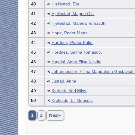
40
Hjellestad, Elie
41
Hjellestad, Magne Ols.
42
Hjellestad, Malena Tomasdtr.
43
Hope, Peder Mons.
44
Hordnes, Peder Eriks.
45
Hordnes, Salma Tomasdtr.
46
Høydal, Anna Elisa Nilsdtr.
47
Johannessen, Hilma Magdalena Gustavsdtr
48
Justad, Anna
49
Kartveit, Karl Nilss.
50
Krokeide, Eli Monsdtr.
1
2
Next»