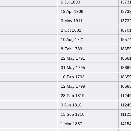
6 Jul 1890
I373
19 Apr 1908
I373
3 May 1911
I373
2 Oct 1882
I870
10 Aug 1721
I857
8 Feb 1789
I865
22 May 1791
I866
31 May 1795
I866
10 Feb 1793
I865
12 May 1799
I866
28 Feb 1819
I124
9 Jun 1816
I124
13 Sep 1716
I112
1 Mar 1857
I415