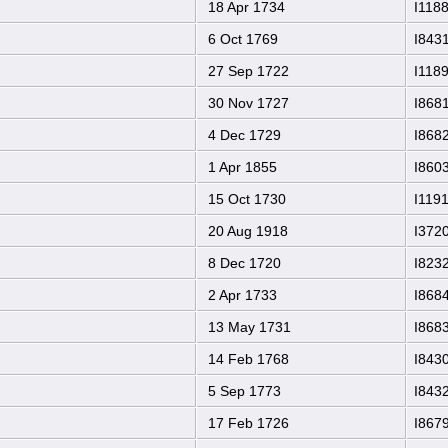
18 Apr 1734
I118
6 Oct 1769
I843
27 Sep 1722
I118
30 Nov 1727
I868
4 Dec 1729
I868
1 Apr 1855
I860
15 Oct 1730
I119
20 Aug 1918
I372
8 Dec 1720
I823
2 Apr 1733
I868
13 May 1731
I868
14 Feb 1768
I843
5 Sep 1773
I843
17 Feb 1726
I867