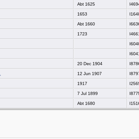
Abt 1625
I469
1653
I164
Abt 1660
I663
1723
I466
I604
I604
20 Dec 1904
I878
.
12 Jun 1907
I879
1917
I256
7 Jul 1899
I877
Abt 1680
I151