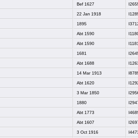
Bef 1627
I265
22 Jan 1918
I128
1895
I371
Abt 1590
I118
Abt 1590
I118
1681
I264
Abt 1688
I126
14 Mar 1913
I878
Abt 1620
I129
3 Mar 1850
I295
1880
I294
Abt 1773
I468
Abt 1607
I269
3 Oct 1916
I447