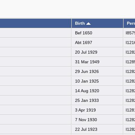
Birth
Per
Bef 1650
I857
Abt 1697
I121
20 Jul 1929
I128
31 Mar 1949
I128
29 Jun 1926
I128
10 Jan 1925
I128
14 Aug 1920
I128
25 Jan 1933
I128
3 Apr 1919
I128
7 Nov 1930
I128
22 Jul 1923
I128