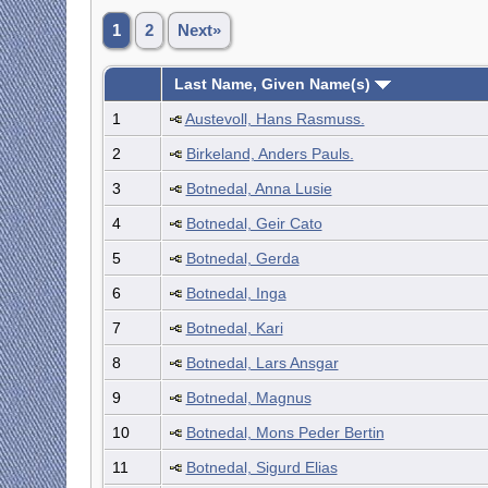
1
2
Next»
Last Name, Given Name(s)
1
Austevoll, Hans Rasmuss.
2
Birkeland, Anders Pauls.
3
Botnedal, Anna Lusie
4
Botnedal, Geir Cato
5
Botnedal, Gerda
6
Botnedal, Inga
7
Botnedal, Kari
8
Botnedal, Lars Ansgar
9
Botnedal, Magnus
10
Botnedal, Mons Peder Bertin
11
Botnedal, Sigurd Elias