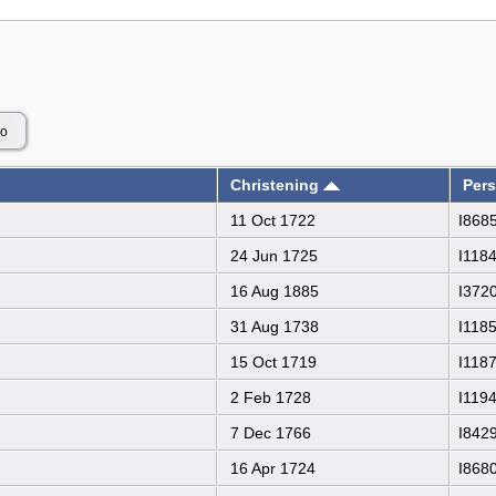
Christening
Pers
11 Oct 1722
I868
24 Jun 1725
I118
16 Aug 1885
I372
31 Aug 1738
I118
15 Oct 1719
I118
2 Feb 1728
I119
7 Dec 1766
I842
16 Apr 1724
I868