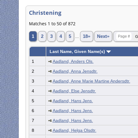
Christening
Matches 1 to 50 of 872
1
2
3
4
5
...
18»
Next»
Last Name, Given Name(s)
1
Aadland, Anders Ols.
2
Aadland, Anna Jensdtr.
3
Aadland, Anne Marie Martine Andersdtr.
4
Aadland, Else Jensdtr.
5
Aadland, Hans Jens.
6
Aadland, Hans Jens.
7
Aadland, Hans Jens.
8
Aadland, Helga Olsdtr.