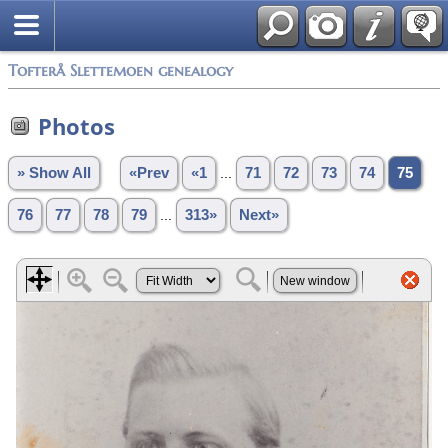
Tofterå Slettemoen genealogy
Photos
» Show All
«Prev
«1
...
71
72
73
74
75
76
77
78
79
...
313»
Next»