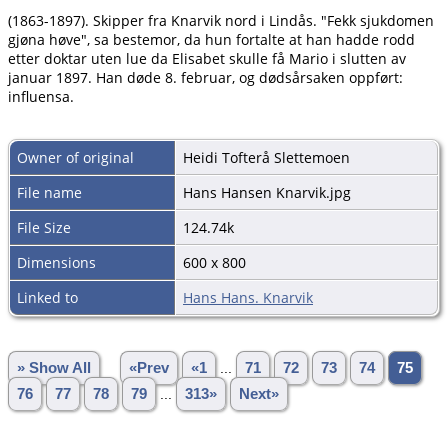
(1863-1897). Skipper fra Knarvik nord i Lindås. "Fekk sjukdomen
gjøna høve", sa bestemor, da hun fortalte at han hadde rodd
etter doktar uten lue da Elisabet skulle få Mario i slutten av
januar 1897. Han døde 8. februar, og dødsårsaken oppført:
influensa.
Owner of original
Heidi Tofterå Slettemoen
File name
Hans Hansen Knarvik.jpg
File Size
124.74k
Dimensions
600 x 800
Linked to
Hans Hans. Knarvik
» Show All
«Prev
«1
...
71
72
73
74
75
76
77
78
79
...
313»
Next»