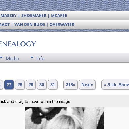
| MASSEY | SHOEMAKER | MCAFEE
RAADT | VAN DEN BURG | OVERWATER
enealogy
Media
Info
6
27
28
29
30
31
...
313»
Next»
» Slide Sho