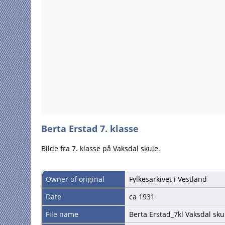
Berta Erstad 7. klasse
Bilde fra 7. klasse på Vaksdal skule.
Owner of original
Fylkesarkivet i Vestland
Date
ca 1931
File name
Berta Erstad_7kl Vaksdal sku