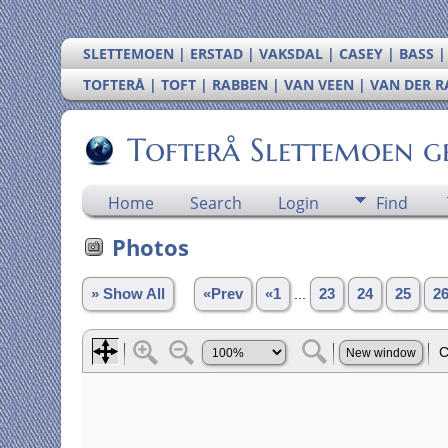
SLETTEMOEN | ERSTAD | VAKSDAL | CASEY | BASS 
TOFTERÅ | TOFT | RABBEN | VAN VEEN | VAN DER 
Tofterå Slettemoen g
Home
Search
Login
Find
Photos
» Show All
«Prev
«1
...
23
24
25
2