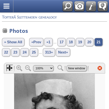
Tofterå Slettemoen genealogy
Photos
» Show All
«Prev
«1
...
17
18
19
20
21
22
23
24
25
...
313»
Next»