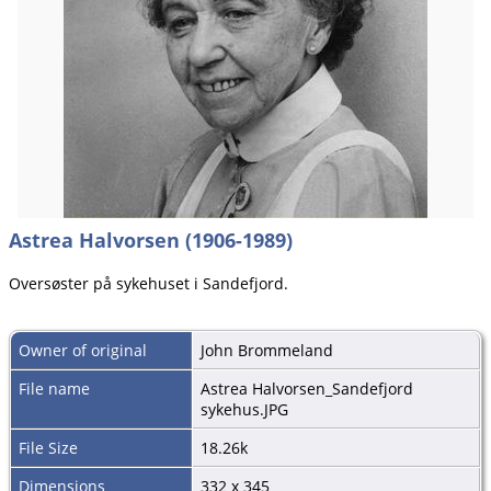
Astrea Halvorsen (1906-1989)
Oversøster på sykehuset i Sandefjord.
Owner of original
John Brommeland
File name
Astrea Halvorsen_Sandefjord
sykehus.JPG
File Size
18.26k
Dimensions
332 x 345