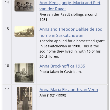
Ann, Kees, Jantje, Maria and Piet
14
van der Raadt
Five van der Raadt siblings around
1931.
Anna and Theodor Dahlseide sod
15
home in Saskatchewan
Theodor applied for a homestead grant
in Saskatchewan in 1908. This is the
sod home they lived in, with 16 of his
20 children.
Anna Brockhoff ca 1935
16
Photo taken in Castricum.
Anna Maria Elisabeth van Veen
17
Ann (1921-1990)