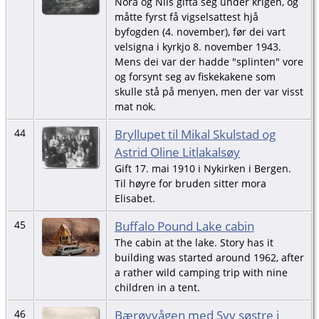
Nora og Nils gifta seg under krigen, og
måtte fyrst få vigselsattest hjå
byfogden (4. november), før dei vart
velsigna i kyrkjo 8. november 1943.
Mens dei var der hadde "splinten" vore
og forsynt seg av fiskekakene som
skulle stå på menyen, men der var visst
mat nok.
Bryllupet til Mikal Skulstad og
44
Astrid Oline Litlakalsøy
Gift 17. mai 1910 i Nykirken i Bergen.
Til høyre for bruden sitter mora
Elisabet.
Buffalo Pound Lake cabin
45
The cabin at the lake. Story has it
building was started around 1962, after
a rather wild camping trip with nine
children in a tent.
Bærøyvågen med Syv søstre i
46