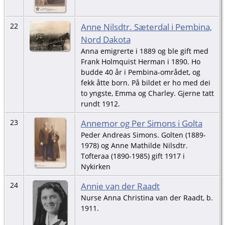
Anne Nilsdtr. Sæterdal i Pembina,
22
Nord Dakota
Anna emigrerte i 1889 og ble gift med
Frank Holmquist Herman i 1890. Ho
budde 40 år i Pembina-området, og
fekk åtte born. På bildet er ho med dei
to yngste, Emma og Charley. Gjerne tatt
rundt 1912.
Annemor og Per Simons i Golta
23
Peder Andreas Simons. Golten (1889-
1978) og Anne Mathilde Nilsdtr.
Tofteraa (1890-1985) gift 1917 i
Nykirken
Annie van der Raadt
24
Nurse Anna Christina van der Raadt, b.
1911.