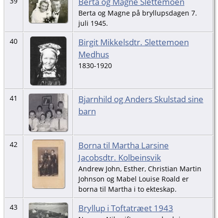
Berta og Magne Slettemoen
39
Berta og Magne på bryllupsdagen 7.
juli 1945.
Birgit Mikkelsdtr. Slettemoen
40
Medhus
1830-1920
Bjarnhild og Anders Skulstad sine
41
barn
Borna til Martha Larsine
42
Jacobsdtr. Kolbeinsvik
Andrew John, Esther, Christian Martin
Johnson og Mabel Louise Roald er
borna til Martha i to ekteskap.
Bryllup i Toftatræet 1943
43