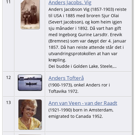
Anders Jacobs. Vig
11
Anders Jacobson Vig (1857-1903) reiste
til USA i 1885 med broren Sjur Olai
(Severt Jacobson), og kom heim igjen
sju månader i 1892. Då vart han gift
med Ingeborg Gurine Larsdtr. Erevik
(Bremnes) som var døypt der 4. januar
1857. Då han reiste attende står det i
utvandringsprotokollen at han var
krøpling.
Dei budde i Golden Lake, Steele,…
Anders Tofterå
12
(1900-1973), onkel Anders ror i
Toftavika 1972.
Ann van Veen - van der Raadt
13
(1921-1990) born in Amsterdam,
emigrated to Canada 1952.