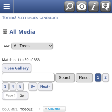
Tofterå Slettemoen genealogy
All Media
Tree:
Matches 1 to 50 of 353
» See Gallery
1
2
3
4
5
...
8»
Next»
Columns
COL
UMN
S:
TOGGLE