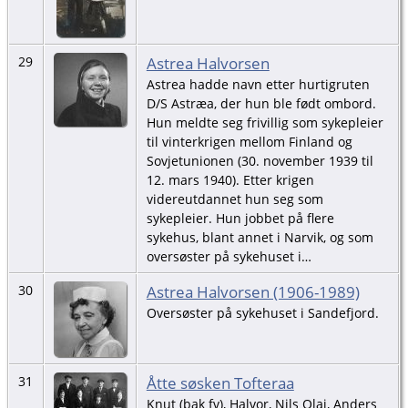
Astrea Halvorsen
29
Astrea hadde navn etter hurtigruten
D/S Astræa, der hun ble født ombord.
Hun meldte seg frivillig som sykepleier
til vinterkrigen mellom Finland og
Sovjetunionen (30. november 1939 til
12. mars 1940). Etter krigen
videreutdannet hun seg som
sykepleier. Hun jobbet på flere
sykehus, blant annet i Narvik, og som
oversøster på sykehuset i…
Astrea Halvorsen (1906-1989)
30
Oversøster på sykehuset i Sandefjord.
Åtte søsken Tofteraa
31
Knut (bak fv), Halvor, Nils Olai, Anders