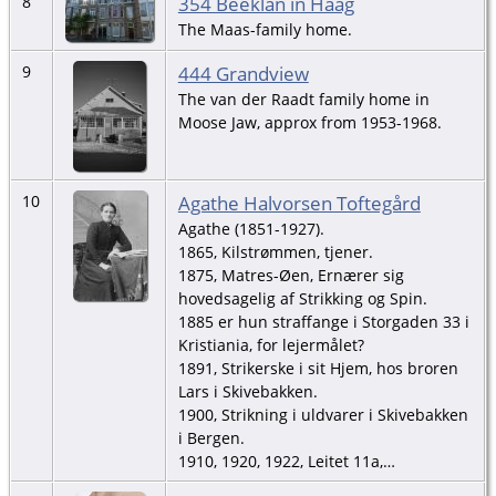
354 Beeklan in Haag
8
The Maas-family home.
444 Grandview
9
The van der Raadt family home in
Moose Jaw, approx from 1953-1968.
Agathe Halvorsen Toftegård
10
Agathe (1851-1927).
1865, Kilstrømmen, tjener.
1875, Matres-Øen, Ernærer sig
hovedsagelig af Strikking og Spin.
1885 er hun straffange i Storgaden 33 i
Kristiania, for lejermålet?
1891, Strikerske i sit Hjem, hos broren
Lars i Skivebakken.
1900, Strikning i uldvarer i Skivebakken
i Bergen.
1910, 1920, 1922, Leitet 11a,…