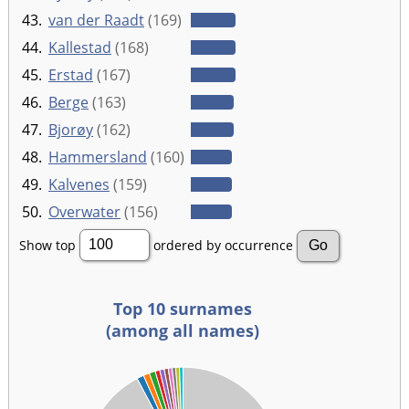
43.
van der Raadt
(169)
44.
Kallestad
(168)
45.
Erstad
(167)
46.
Berge
(163)
47.
Bjorøy
(162)
48.
Hammersland
(160)
49.
Kalvenes
(159)
50.
Overwater
(156)
Show top
ordered by occurrence
Top 10 surnames
(among all names)
00
00