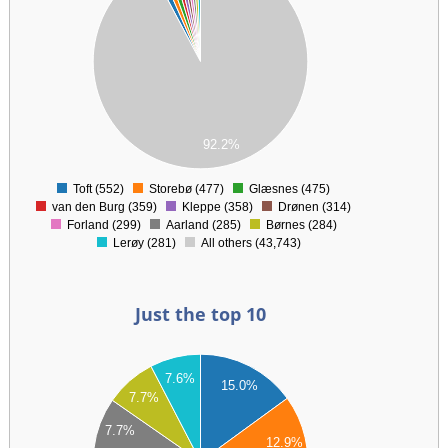
00
00
00
00
00
00
92.2%
00
0
Toft (552)
Storebø (477)
Glæsnes (475)
0
van den Burg (359)
Kleppe (358)
Drønen (314)
Forland (299)
Aarland (285)
Børnes (284)
Lerøy (281)
All others (43,743)
Just the top 10
50
7.6%
15.0%
7.7%
00
7.7%
12.9%
50