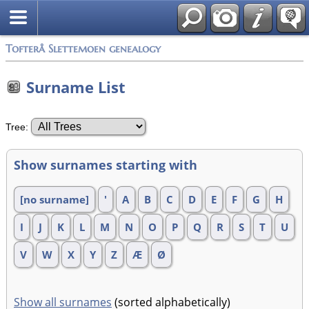
Tofterå Slettemoen genealogy
Surname List
Tree:
Show surnames starting with
[no surname]
'
A
B
C
D
E
F
G
H
I
J
K
L
M
N
O
P
Q
R
S
T
U
V
W
X
Y
Z
Æ
Ø
Show all surnames
(sorted alphabetically)