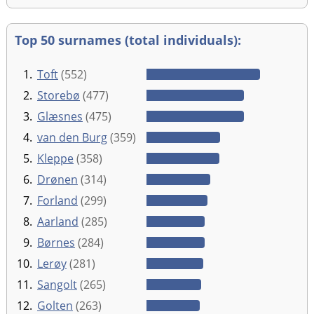
Top 50 surnames (total individuals):
1.
Toft
(552)
2.
Storebø
(477)
3.
Glæsnes
(475)
4.
van den Burg
(359)
5.
Kleppe
(358)
6.
Drønen
(314)
7.
Forland
(299)
8.
Aarland
(285)
9.
Børnes
(284)
10.
Lerøy
(281)
11.
Sangolt
(265)
12.
Golten
(263)