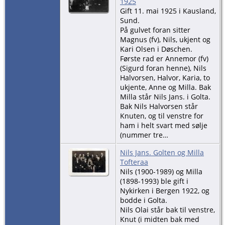
1925
Gift 11. mai 1925 i Kausland,
Sund.
På gulvet foran sitter
Magnus (fv), Nils, ukjent og
Kari Olsen i Døschen.
Første rad er Annemor (fv)
(Sigurd foran henne), Nils
Halvorsen, Halvor, Karia, to
ukjente, Anne og Milla. Bak
Milla står Nils Jans. i Golta.
Bak Nils Halvorsen står
Knuten, og til venstre for
ham i helt svart med sølje
(nummer tre…
Nils Jans. Golten og Milla
Tofteraa
Nils (1900-1989) og Milla
(1898-1993) ble gift i
Nykirken i Bergen 1922, og
bodde i Golta.
Nils Olai står bak til venstre,
Knut (i midten bak med