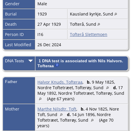
Gender
Male
Burial
1929
Kausland kyrkje, Sund
Death
27 Apr 1929
Tofterå, Sund
Person ID
I16
Tofterå Slettemoen
Last Modified
26 Dec 2024
DNA Tests
1 DNA test is associated with Nils Halvors.
Tofteraa
Father
Halvor Knuds. Tofteraa
,
b.
9 May 1825,
Nordre Toftetræet, Tofterøy, Sund
d.
17
May 1892, Nordre Toftetræet, Tofterøy, Sund
(Age 67 years)
Mother
Marthe Nilsdtr. Toft
,
b.
4 Nov 1825, Nore
Toft, Sund
d.
14 Jun 1896, Nordre
Toftetræet, Tofterøy, Sund
(Age 70
years)