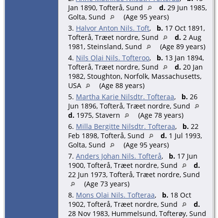
Jan 1890, Tofterå, Sund
d.
29 Jun 1985,
Golta, Sund
(Age 95 years)
3.
Halvor Anton Nils. Toft
,
b.
17 Oct 1891,
Tofterå, Træet nordre, Sund
d.
2 Aug
1981, Steinsland, Sund
(Age 89 years)
4.
Nils Olai Nils. Tofteroo
,
b.
13 Jan 1894,
Tofterå, Træet nordre, Sund
d.
20 Jan
1982, Stoughton, Norfolk, Massachusetts,
USA
(Age 88 years)
5.
Martha Karie Nilsdtr. Tofteraa
,
b.
26
Jun 1896, Tofterå, Træet nordre, Sund
d.
1975, Stavern
(Age 78 years)
6.
Milla Bergitte Nilsdtr. Tofteraa
,
b.
22
Feb 1898, Tofterå, Sund
d.
1 Jul 1993,
Golta, Sund
(Age 95 years)
7.
Anders Johan Nils. Tofterå
,
b.
17 Jun
1900, Tofterå, Træet nordre, Sund
d.
22 Jun 1973, Tofterå, Træet nordre, Sund
(Age 73 years)
8.
Mons Olai Nils. Tofteraa
,
b.
18 Oct
1902, Tofterå, Træet nordre, Sund
d.
28 Nov 1983, Hummelsund, Tofterøy, Sund