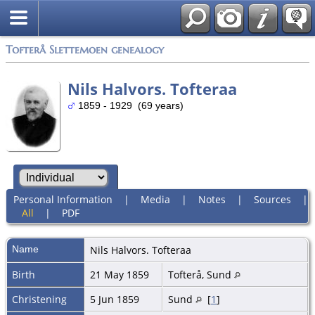
Tofterå Slettemoen genealogy
Nils Halvors. Tofteraa
1859 - 1929 (69 years)
Personal Information
|
Media
|
Notes
|
Sources
|
All
|
PDF
Name
Nils Halvors.
Tofteraa
Birth
21 May 1859
Tofterå, Sund
Christening
5 Jun 1859
Sund
[
1
]