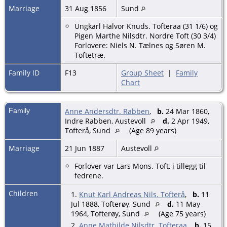
Marriage
31 Aug 1856
Sund
Ungkarl Halvor Knuds. Tofteraa (31 1/6) og
Pigen Marthe Nilsdtr. Nordre Toft (30 3/4)
Forlovere: Niels N. Tælnes og Søren M.
Toftetræ.
Family ID
F13
Group Sheet
|
Family
Chart
Family
Anne Andersdtr. Rabben
,
b.
24 Mar 1860,
Indre Rabben, Austevoll
d.
2 Apr 1949,
Tofterå, Sund
(Age 89 years)
Marriage
21 Jun 1887
Austevoll
Forlover var Lars Mons. Toft, i tillegg til
fedrene.
Children
1.
Knut Karl Andreas Nils. Tofterå
,
b.
11
Jul 1888, Tofterøy, Sund
d.
11 May
1964, Tofterøy, Sund
(Age 75 years)
2.
Anne Mathilde Nilsdtr. Tofteraa
,
b.
15