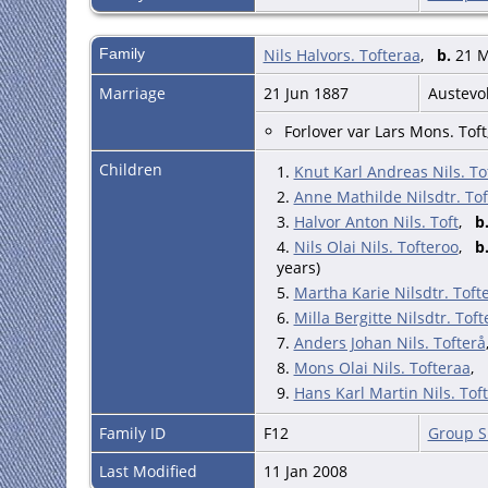
Family
Nils Halvors. Tofteraa
,
b.
21 M
Marriage
21 Jun 1887
Austevo
Forlover var Lars Mons. Toft, 
Children
1.
Knut Karl Andreas Nils. To
2.
Anne Mathilde Nilsdtr. To
3.
Halvor Anton Nils. Toft
,
b
4.
Nils Olai Nils. Tofteroo
,
b
years)
5.
Martha Karie Nilsdtr. Toft
6.
Milla Bergitte Nilsdtr. Toft
7.
Anders Johan Nils. Tofterå
8.
Mons Olai Nils. Tofteraa
,
9.
Hans Karl Martin Nils. Tof
Family ID
F12
Group S
Last Modified
11 Jan 2008