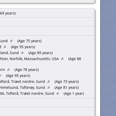
69 years)
 Sund
(Age 75 years)
nd
(Age 95 years)
sland, Sund
(Age 89 years)
hton, Norfolk, Massachusetts, USA
(Age 88
ern
(Age 78 years)
(Age 95 years)
ofterå, Træet nordre, Sund
(Age 73 years)
mmelsund, Tofterøy, Sund
(Age 81 years)
06, Tofterå, Træet nordre, Sund
(Age 1 year)