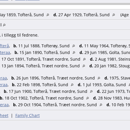
ay 1859, Tofterå, Sund
d.
27 Apr 1929, Tofterå, Sund
(Age 
ll
i tillegg til fedrene.
fterå
,
b.
11 Jul 1888, Tofterøy, Sund
d.
11 May 1964, Tofterøy,
fteraa
,
b.
15 Jan 1890, Tofterå, Sund
d.
29 Jun 1985, Golta, Su
.
17 Oct 1891, Tofterå, Træet nordre, Sund
d.
2 Aug 1981, Stein
.
13 Jan 1894, Tofterå, Træet nordre, Sund
d.
20 Jan 1982, Stoug
eraa
,
b.
26 Jun 1896, Tofterå, Træet nordre, Sund
d.
1975, Stav
eraa
,
b.
22 Feb 1898, Tofterå, Sund
d.
1 Jul 1993, Golta, Sund
,
b.
17 Jun 1900, Tofterå, Træet nordre, Sund
d.
22 Jun 1973, T
b.
18 Oct 1902, Tofterå, Træet nordre, Sund
d.
28 Nov 1983, Hu
teraa
,
b.
29 Oct 1904, Tofterå, Træet nordre, Sund
d.
10 Feb 19
heet
|
Family Chart