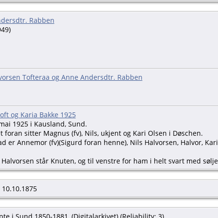
dersdtr. Rabben
949)
lvorsen Tofteraa og Anne Andersdtr. Rabben
oft og Karia Bakke 1925
 mai 1925 i Kausland, Sund.
t foran sitter Magnus (fv), Nils, ukjent og Kari Olsen i Døschen.
ad er Annemor (fv)(Sigurd foran henne), Nils Halvorsen, Halvor, Karia,
 Halvorsen står Knuten, og til venstre for ham i helt svart med søl
, 10.10.1875
te i Sund 1850-1881, (Digitalarkivet) (Reliability: 3).