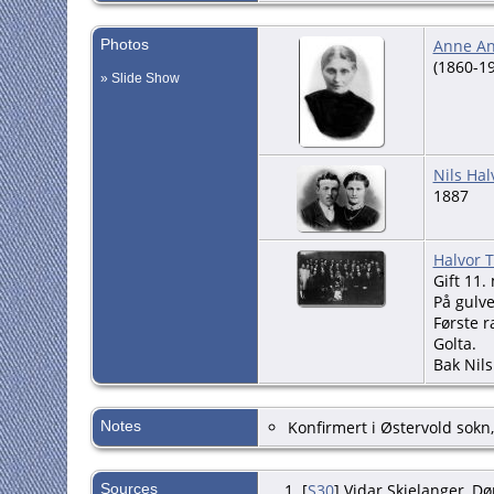
Photos
Anne An
(1860-1
» Slide Show
Nils Ha
1887
Halvor T
Gift 11.
På gulve
Første r
Golta.
Bak Nils
Notes
Konfirmert i Østervold sokn
Sources
[
S30
] Vidar Skjelanger, Døp