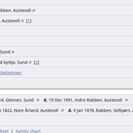
abben, Austevoll
, Austevoll
[
1
]
, Sund
d kyrkje, Sund
[
2
]
 Slettemoen
4, Glesnes, Sund
d.
19 Dec 1891, Indre Rabben, Austevoll
 1822, Nore Årland, Austevoll
d.
9 Jan 1878, Rabben, Selbjørn, 
heet
|
Family Chart