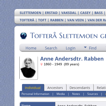
SLETTEMOEN | ERSTAD | VAKSDAL | CASEY | BASS 
TOFTERÅ | TOFT | RABBEN | VAN VEEN | VAN DER 
Tofterå Slettemoen g
Home
Search
Login
Find
Anne Andersdtr. Rabben
1860 - 1949 (89 years)
Individual
Ancestors
Descendants
Relat
Personal Information
|
Media
|
Notes
|
Sources
|
Name
Anne Andersdtr.
Rabben