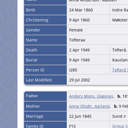
Birth
24 Mar 1860
Indre R
Christening
9 Apr 1860
Møkster
Gender
Female
Name
Tofteraa
Death
2 Apr 1949
Tofterå
Burial
9 Apr 1949
Kauslan
Person ID
I285
Tofterå
Last Modified
29 Jul 2002
Father
Anders Mons. Glæsnes
,
b.
181
Mother
Anne Olsdtr. Aarland
,
b.
9 Feb
Marriage
22 Jun 1845
Sund
Family ID
F15
Group S