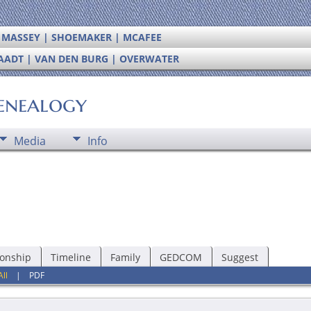
| MASSEY | SHOEMAKER | MCAFEE
RAADT | VAN DEN BURG | OVERWATER
enealogy
Media
Info
ionship
Timeline
Family
GEDCOM
Suggest
All
|
PDF