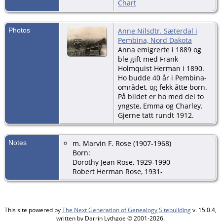
Chart
Photos
Anne Nilsdtr. Sæterdal i
Pembina, Nord Dakota
Anna emigrerte i 1889 og
ble gift med Frank
Holmquist Herman i 1890.
Ho budde 40 år i Pembina-
området, og fekk åtte born.
På bildet er ho med dei to
yngste, Emma og Charley.
Gjerne tatt rundt 1912.
Notes
m. Marvin F. Rose (1907-1968)
Born:
Dorothy Jean Rose, 1929-1990
Robert Herman Rose, 1931-
This site powered by
The Next Generation of Genealogy Sitebuilding
v. 15.0.4,
written by Darrin Lythgoe © 2001-2026.