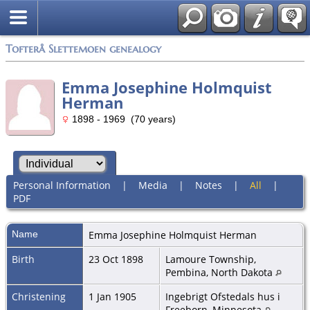
Tofterå Slettemoen genealogy
Emma Josephine Holmquist
Herman
1898 - 1969 (70 years)
Personal Information
|
Media
|
Notes
|
All
|
PDF
Name
Emma Josephine
Holmquist Herman
Birth
23 Oct 1898
Lamoure Township,
Pembina, North Dakota
Christening
1 Jan 1905
Ingebrigt Ofstedals hus i
Freeborn, Minnesota