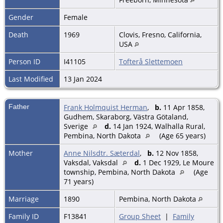
Gender
Female
Death
1969
Clovis, Fresno, California,
USA
Person ID
I41105
Tofterå Slettemoen
Last Modified
13 Jan 2024
Father
Frank Holmquist Herman
,
b.
11 Apr 1858,
Gudhem, Skaraborg, Västra Götaland,
Sverige
d.
14 Jan 1924, Walhalla Rural,
Pembina, North Dakota
(Age 65 years)
Mother
Anne Nilsdtr. Sæterdal
,
b.
12 Nov 1858,
Vaksdal, Vaksdal
d.
1 Dec 1929, Le Moure
township, Pembina, North Dakota
(Age
71 years)
Marriage
1890
Pembina, North Dakota
Family ID
F13841
Group Sheet
|
Family