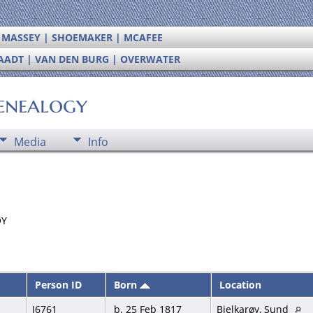
| MASSEY | SHOEMAKER | MCAFEE
RAADT | VAN DEN BURG | OVERWATER
enealogy
Media
Info
ØY
Person ID
Born
Location
I6761
b. 25 Feb 1817
Bjelkarøy, Sund