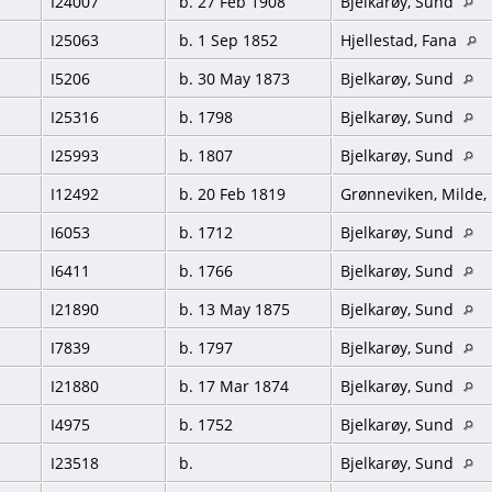
I24007
b. 27 Feb 1908
Bjelkarøy, Sund
I25063
b. 1 Sep 1852
Hjellestad, Fana
I5206
b. 30 May 1873
Bjelkarøy, Sund
I25316
b. 1798
Bjelkarøy, Sund
I25993
b. 1807
Bjelkarøy, Sund
I12492
b. 20 Feb 1819
Grønneviken, Milde,
I6053
b. 1712
Bjelkarøy, Sund
I6411
b. 1766
Bjelkarøy, Sund
I21890
b. 13 May 1875
Bjelkarøy, Sund
I7839
b. 1797
Bjelkarøy, Sund
I21880
b. 17 Mar 1874
Bjelkarøy, Sund
I4975
b. 1752
Bjelkarøy, Sund
I23518
b.
Bjelkarøy, Sund