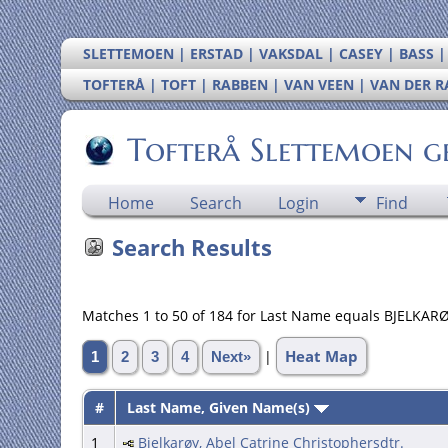
SLETTEMOEN | ERSTAD | VAKSDAL | CASEY | BASS 
TOFTERÅ | TOFT | RABBEN | VAN VEEN | VAN DER 
Tofterå Slettemoen g
Home
Search
Login
Find
Search Results
Matches 1 to 50 of 184 for Last Name equals BJELKAR
Heat Map
|
1
2
3
4
Next»
#
Last Name, Given Name(s)
1
Bjelkarøy, Abel Catrine Christophersdtr.