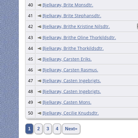
40
Bjelkarøy, Brite Monsdtr.
41
Bjelkarøy, Brite Stephansdtr.
42
Bjelkarøy, Brithe Kristine Nilsdtr.
43
Bjelkarøy, Brithe Oline Thorkildsdtr.
44
Bjelkarøy, Brithe Thorkildsdtr.
45
Bjelkarøy, Carsten Eriks.
46
Bjelkarøy, Carsten Rasmus.
47
Bjelkarøy, Casten Ingebrigts.
48
Bjelkarøy, Casten Ingebrigts.
49
Bjelkarøy, Casten Mons.
50
Bjelkarøy, Cecilie Knudsdtr.
1
2
3
4
Next»