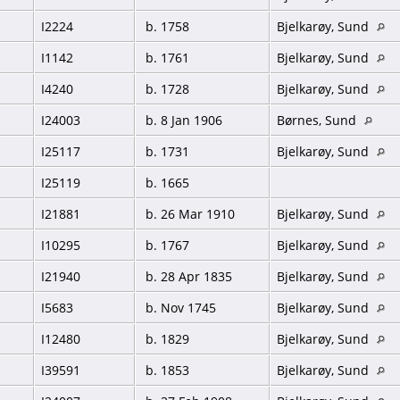
I2224
b. 1758
Bjelkarøy, Sund
I1142
b. 1761
Bjelkarøy, Sund
I4240
b. 1728
Bjelkarøy, Sund
I24003
b. 8 Jan 1906
Børnes, Sund
I25117
b. 1731
Bjelkarøy, Sund
I25119
b. 1665
I21881
b. 26 Mar 1910
Bjelkarøy, Sund
I10295
b. 1767
Bjelkarøy, Sund
I21940
b. 28 Apr 1835
Bjelkarøy, Sund
I5683
b. Nov 1745
Bjelkarøy, Sund
I12480
b. 1829
Bjelkarøy, Sund
I39591
b. 1853
Bjelkarøy, Sund