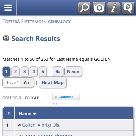
Tofterå Slettemoen genealogy
Search Results
Matches 1 to 50 of 263 for Last Name equals GOLTEN
1
2
3
4
5
...
6»
Next»
Heat Map
|
Columns
COL
UMN
S:
TOGGLE
#
Name
1
Golten, Albrigt Ols.