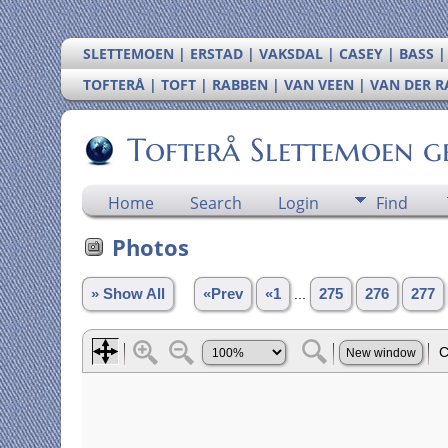
SLETTEMOEN | ERSTAD | VAKSDAL | CASEY | BASS 
TOFTERÅ | TOFT | RABBEN | VAN VEEN | VAN DER 
Tofterå Slettemoen g
Home
Search
Login
Find
Photos
» Show All
«Prev
«1
...
275
276
277