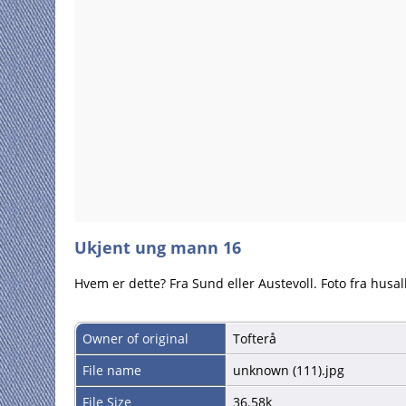
Ukjent ung mann 16
Hvem er dette? Fra Sund eller Austevoll. Foto fra husa
Owner of original
Tofterå
File name
unknown (111).jpg
File Size
36.58k