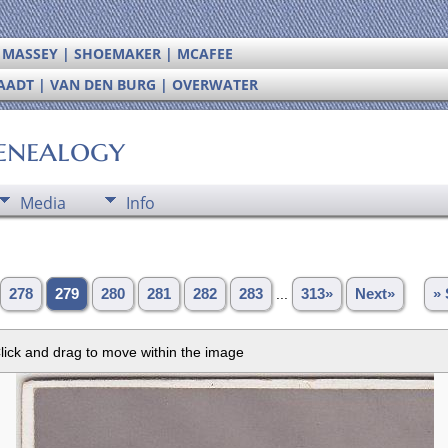
| MASSEY | SHOEMAKER | MCAFEE
RAADT | VAN DEN BURG | OVERWATER
enealogy
Media
Info
278
279
280
281
282
283
...
313»
Next»
» 