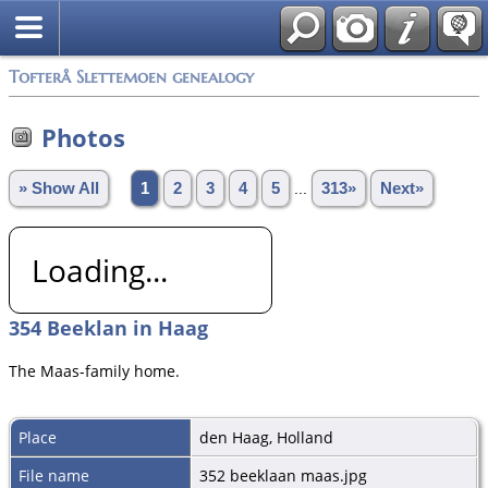
Tofterå Slettemoen genealogy
Photos
» Show All
1
2
3
4
5
...
313»
Next»
Loading...
354 Beeklan in Haag
The Maas-family home.
Place
den Haag, Holland
File name
352 beeklaan maas.jpg