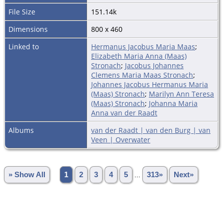
File Size
151.14k
Dimensions
800 x 460
Linked to
Hermanus Jacobus Maria Maas
;
Elizabeth Maria Anna (Maas)
Stronach
;
Jacobus Johannes
Clemens Maria Maas Stronach
;
Johannes Jacobus Hermanus Maria
(Maas) Stronach
;
Marilyn Ann Teresa
(Maas) Stronach
;
Johanna Maria
Anna van der Raadt
Albums
van der Raadt | van den Burg | van
Veen | Overwater
» Show All
1
2
3
4
5
...
313»
Next»